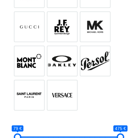
79 €
475 €