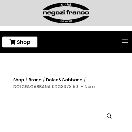
a
Shop

Shop
/
Brand
/
Dolce&Gabbana
/
DOLCE&GABBANA 0DG3378 501 – Nero