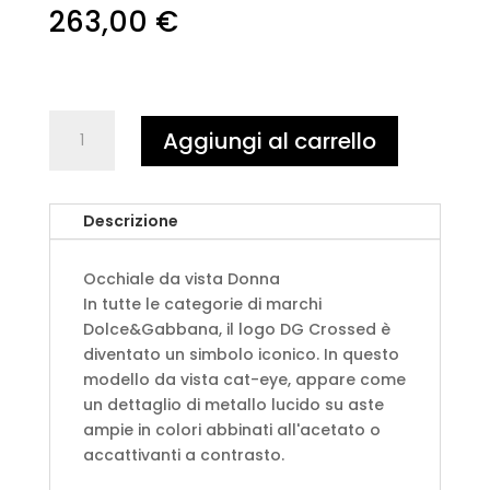
263,00
€
DOLCE&GABBANA
Aggiungi al carrello
0DG3378
501
-
Descrizione
Nero
quantità
Occhiale da vista Donna
In tutte le categorie di marchi
Dolce&Gabbana, il logo DG Crossed è
diventato un simbolo iconico. In questo
modello da vista cat-eye, appare come
un dettaglio di metallo lucido su aste
ampie in colori abbinati all'acetato o
accattivanti a contrasto.