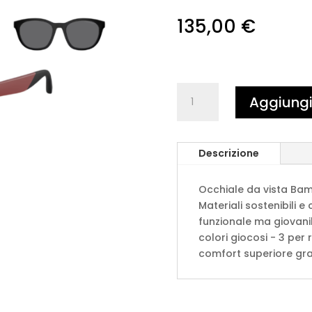
135,00
€
EMPORIO
Aggiungi 
ARMANI
0EK4001
50771W
Descrizione
-
Rosso
opaco
Occhiale da vista Ba
quantità
Materiali sostenibili e 
funzionale ma giovani
colori giocosi - 3 per
comfort superiore grazi