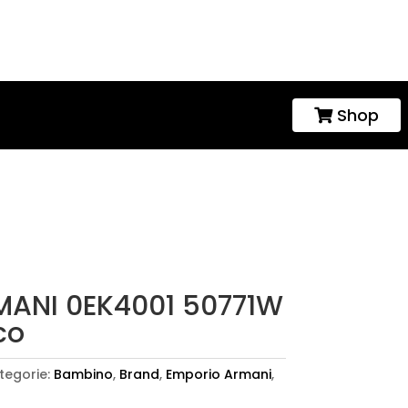
Shop

ANI 0EK4001 50771W
co
tegorie:
Bambino
,
Brand
,
Emporio Armani
,