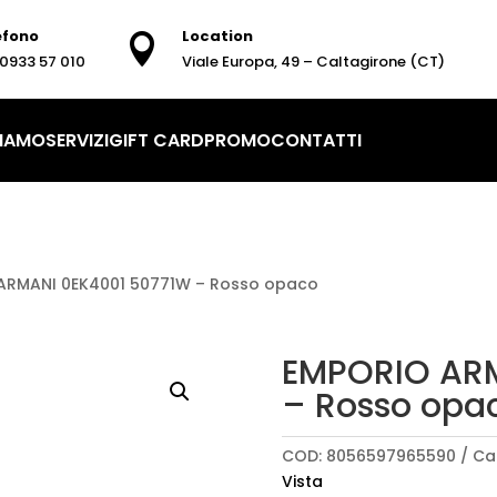
efono
Location

0933 57 010
Viale Europa, 49 – Caltagirone (CT)
SIAMO
SERVIZI
GIFT CARD
PROMO
CONTATTI
ARMANI 0EK4001 50771W – Rosso opaco
EMPORIO ARM
– Rosso opa
COD:
8056597965590
Ca
Vista