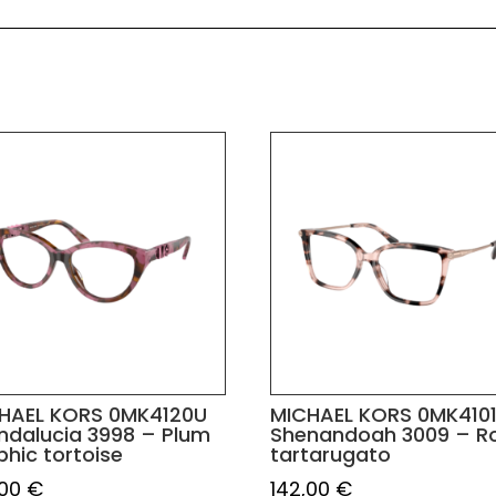
HAEL KORS 0MK4120U
MICHAEL KORS 0MK410
ndalucia 3998 – Plum
Shenandoah 3009 – R
phic tortoise
tartarugato
,00
€
142,00
€