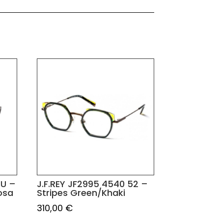
1U –
J.F.REY JF2995 4540 52 –
osa
Stripes Green/Khaki
310,00
€