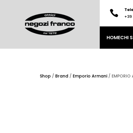
Tel

+39 
HOME
CHI 
Shop
/
Brand
/
Emporio Armani
/ EMPORIO 