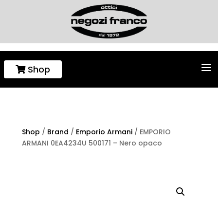
a
Shop

Shop
/
Brand
/
Emporio Armani
/ EMPORIO
ARMANI 0EA4234U 500171 – Nero opaco