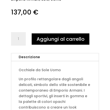
137,00
€
EMPORIO
Aggiungi al carrello
ARMANI
0EA4234U
500171
Descrizione
-
Nero
opaco
Occhiale da Sole Uomo
quantità
Un profilo rettangolare dagli angoli
delicati, simbolo dello stile sostenibile e
contemporaneo di Emporio Armani. I
dettagli sportivi, gli inserti in gomma e
la palette di colori opachi
contribuiscono a creare un look