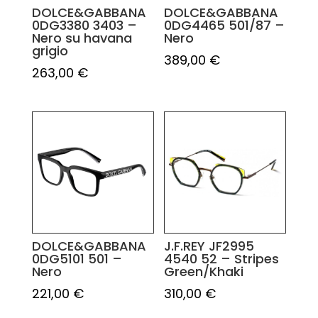
DOLCE&GABBANA
DOLCE&GABBANA
0DG3380 3403 –
0DG4465 501/87 –
Nero su havana
Nero
grigio
389,00
€
263,00
€
DOLCE&GABBANA
J.F.REY JF2995
0DG5101 501 –
4540 52 – Stripes
Nero
Green/Khaki
221,00
€
310,00
€