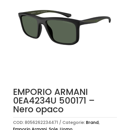
EMPORIO ARMANI
0EA4234U 500171 –
Nero opaco
COD:
8056262234471
Categorie:
Brand
,
Emporio Armani
,
Sole
,
Uomo